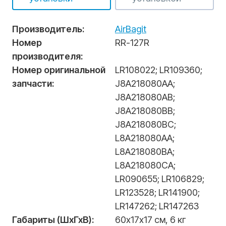
Производитель:
AirBagit
Номер
RR-127R
производителя:
Номер оригинальной
LR108022
;
LR109360
;
запчасти:
J8A218080AA
;
J8A218080AB
;
J8A218080BB
;
J8A218080BC
;
L8A218080AA
;
L8A218080BA
;
L8A218080CA
;
LR090655
;
LR106829
;
LR123528
;
LR141900
;
LR147262
;
LR147263
Габариты (ШхГхВ):
60х17х17 см, 6 кг