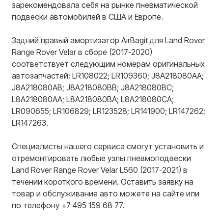
зарекомендовала себя на рынке пневматической
подвески автомобилей в США и Европе.
Задний правый амортизатор AirBagit для Land Rover
Range Rover Velar в сборе (2017-2020)
соответствует следующим номерам оригинальных
автозапчастей: LR108022; LR109360; J8A218080AA;
J8A218080AB; J8A218080BB; J8A218080BC;
L8A218080AA; L8A218080BA; L8A218080CA;
LR090655; LR106829; LR123528; LR141900; LR147262;
LR147263.
Специалисты нашего сервиса смогут установить и
отремонтировать любые узлы пневмоподвески
Land Rover Range Rover Velar L560 (2017-2021) в
течении короткого времени. Оставить заявку на
товар и обслуживание авто можете на сайте или
по телефону +7 495 159 68 77.