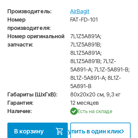
Производитель:
AirBagit
Номер
FAT-FD-101
производителя:
Номер оригинальной
7L1Z5A891A
;
запчасти:
7L1Z5A891B
;
8L1Z5A891A
;
8L1Z5A891B
;
7L1Z-
5A891-A
;
7L1Z-5A891-B
;
8L1Z-5A891-A
;
8L1Z-
5A891-B
Габариты (ШхГхВ):
80х20х20 см, 9,3 кг
Гарантия:
12 месяцев
Наличие:
Есть на складе
В корзину
Купить в один клик