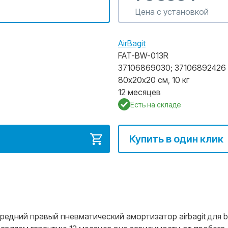
Цена с установкой
AirBagit
FAT-BW-013R
37106869030
;
37106892426
80х20х20 см, 10 кг
12 месяцев
Есть на складе
Купить в один клик
едний правый пневматический амортизатор airbagit для bm