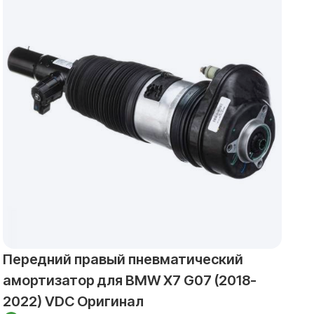
Передний правый пневматический
З
амортизатор для BMW X7 G07 (2018-
а
2022) VDC Оригинал
2