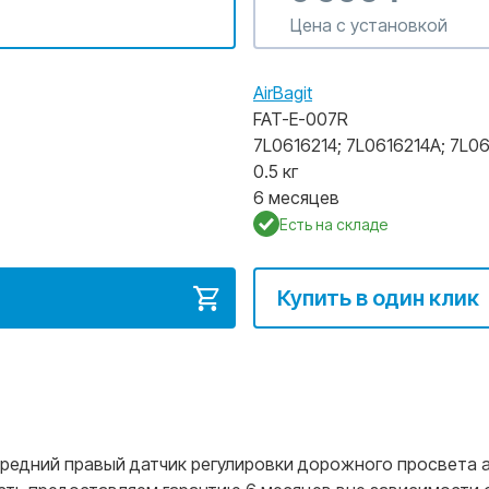
Цена с установкой
AirBagit
FAT-E-007R
7L0616214
;
7L0616214A
;
7L06
0.5 кг
6 месяцев
Есть на складе
Купить в один клик
дний правый датчик регулировки дорожного просвета airba