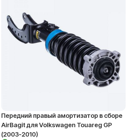
Передний правый амортизатор в сборе
З
AirBagit для Volkswagen Touareg GP
н
(2003-2010)
V