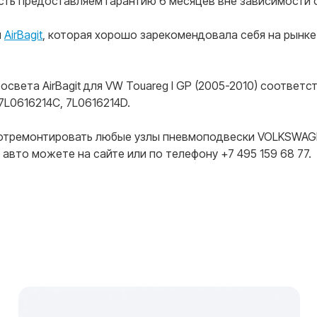
асть предоставляем гарантию 6 месяцев вне зависимости 
я
AirBagit
, которая хорошо зарекомендовала себя на рынк
освета AirBagit для VW Touareg I GP (2005-2010) соотве
7L0616214C, 7L0616214D.
 отремонтировать любые узлы пневмоподвески VOLKSWAGEN
авто можете на сайте или по телефону +7 495 159 68 77.