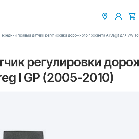
Передний правый датчик регулировки дорожного просвета AirBagit для VW Tou
тчик регулировки доро
reg I GP (2005-2010)