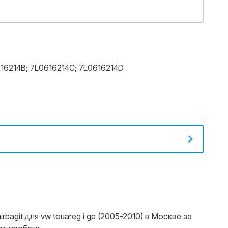
16214B
;
7L0616214C
;
7L0616214D
git для vw touareg i gp (2005-2010) в Москве за