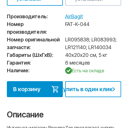
Производитель:
AirBagit
Номер
FAT-K-044
производителя:
Номер оригинальной
LR095838
;
LR083993
;
запчасти:
LR121140
;
LR140034
Габариты (ШхГхВ):
40х20х20 см, 5 кг
Гарантия:
6 месяцев
Наличие:
Есть на складе
В корзину
Купить в один клик
Описание
Интернет-магазин PnevmoZap предлагает купить