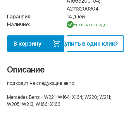
А1663200104
;
А2113200304
Гарантия:
14 дней
Наличие:
Есть на складе
В корзину
Купить в один клик
Описание
подходит на следующие авто:
Mercedes Benz - W221; W164; X164; W220; W211;
W205; W213; W166; X166