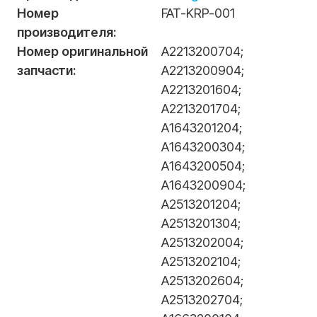
Номер
FAT-KRP-001
производителя:
Номер оригинальной
А2213200704
;
запчасти:
А2213200904
;
А2213201604
;
А2213201704
;
А1643201204
;
А1643200304
;
А1643200504
;
А1643200904
;
А2513201204
;
А2513201304
;
А2513202004
;
А2513202104
;
А2513202604
;
А2513202704
;