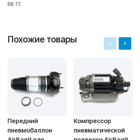
68 77.
Похожие товары
Передний
Компрессор
пневмобаллон
пневматической
AirBagit для
подвески AirBagit