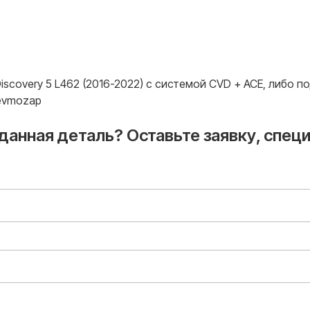
 Discovery 5 L462 (2016-2022) с системой CVD + ACE, либо
nevmozap
 данная деталь? Оставьте заявку, спец