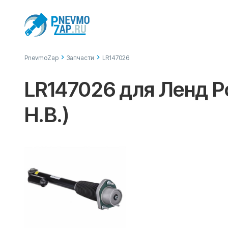
PnevmoZap
Запчасти
LR147026
LR147026 для Ленд Р
Н.В.)