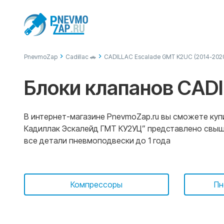
PnevmoZap
Cadillac 🚗
CADILLAC Escalade GMT K2UC (2014-202
Блоки клапанов CADI
В интернет-магазине PnevmoZap.ru вы сможете купи
Кадиллак Эскалейд ГМТ КУ2УЦ” представлено свыше 
все детали пневмоподвески до 1 года
Компрессоры
Пн